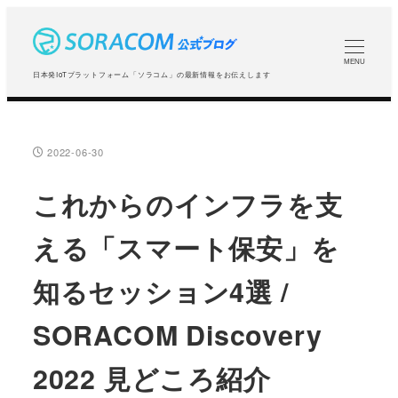
メ
イ
ン
MENU
日本発IoTプラットフォーム「ソラコム」の最新情報をお伝えします
コ
ン
テ
2022-06-30
投稿日
ン
ツ
これからのインフラを支
へ
える「スマート保安」を
移
動
知るセッション4選 /
SORACOM Discovery
2022 見どころ紹介