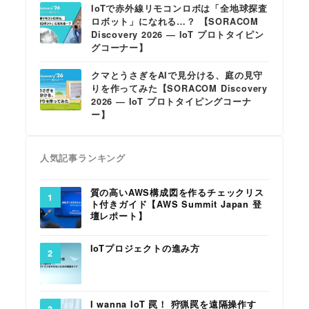
IoTで赤外線リモコンロボは「全地球探査
ロボット」になれる…？ 【SORACOM
Discovery 2026 ― IoT プロトタイピン
グコーナー】
クマとうさぎをAIで見分ける、庭の見守
りを作ってみた【SORACOM Discovery
2026 ― IoT プロトタイピングコーナ
ー】
人気記事ランキング
質の高いAWS構成図を作るチェックリス
ト付きガイド【AWS Summit Japan 登
壇レポート】
IoTプロジェクトの進み方
I wanna IoT 罠！ 狩猟罠を遠隔操作す