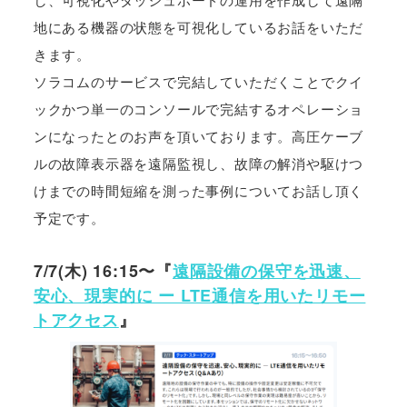
地にある機器の状態を可視化しているお話をいただ
きます。
ソラコムのサービスで完結していただくことでクイ
ックかつ単一のコンソールで完結するオペレーショ
ンになったとのお声を頂いております。高圧ケーブ
ルの故障表示器を遠隔監視し、故障の解消や駆けつ
けまでの時間短縮を測った事例についてお話し頂く
予定です。
7/7(木) 16:15〜『
遠隔設備の保守を迅速、
安心、現実的に ー LTE通信を用いたリモー
トアクセス
』