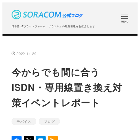
メ
イ
ン
MENU
日本発IoTプラットフォーム「ソラコム」の最新情報をお伝えします
コ
ン
テ
2022-11-29
投稿日
ン
ツ
今からでも間に合う
へ
ISDN・専用線置き換え対
移
動
策イベントレポート
デバイス
ブログ
カテゴリー
カテゴリー