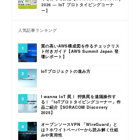
2026 ― IoT プロトタイピングコーナ
ー】
人気記事ランキング
質の高いAWS構成図を作るチェックリス
ト付きガイド【AWS Summit Japan 登
壇レポート】
IoTプロジェクトの進み方
I wanna IoT 罠！ 狩猟罠を遠隔操作す
る！「IoTプロトタイピングコーナー」作
品ご紹介【SORACOM Discovery
2025】
オープンソースVPN 「WireGuard」と
は？ホワイトペーパーから読み解く仕組
みや実用性