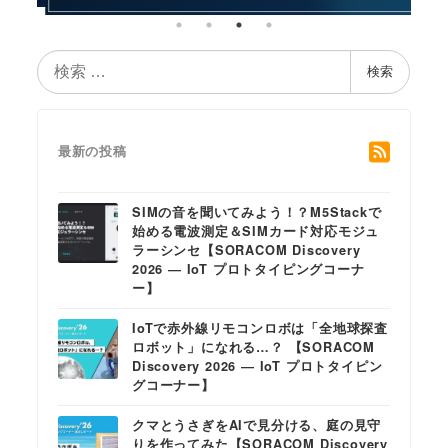
検
検索
索
最新の投稿
SIMの音を聞いてみよう！？M5Stackで
始める電波測定＆SIMカード対応モジュ
ラーシンセ【SORACOM Discovery
2026 ― IoT プロトタイピングコーナ
ー】
IoTで赤外線リモコンロボは「全地球探査
ロボット」になれる…？ 【SORACOM
Discovery 2026 ― IoT プロトタイピン
グコーナー】
クマとうさぎをAIで見分ける、庭の見守
りを作ってみた【SORACOM Discovery