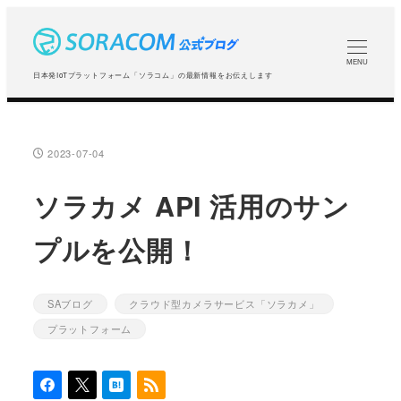
メ
イ
ン
MENU
日本発IoTプラットフォーム「ソラコム」の最新情報をお伝えします
コ
ン
テ
2023-07-04
投稿日
ン
ツ
ソラカメ API 活用のサン
へ
プルを公開！
移
動
SAブログ
クラウド型カメラサービス「ソラカメ」
カテゴリー
カテゴリー
プラットフォーム
カテゴリー