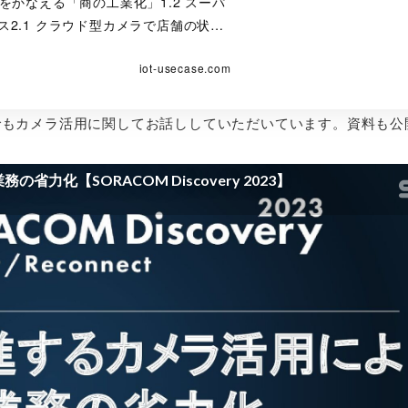
安くをかなえる「商の工業化」1.2 スーパ
2.1 クラウド型カメラで店舗の状…
iot-usecase.com
2023 でもカメラ活用に関してお話ししていただいています。資料も