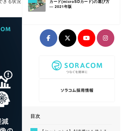
できる状況
カード(microSDカード)の選び方
― 2021年版
目次
【セッション1】AI連携にも使える