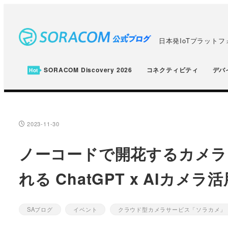
メ
イ
ン
日本発IoTプラット
コ
ン
SORACOM Discovery 2026
コネクティビティ
デバ
テ
ン
ツ
へ
2023-11-30
投稿日
移
ノーコードで開花するカメラと
動
れる ChatGPT x AIカメ
SAブログ
イベント
クラウド型カメラサービス「ソラカメ」
カテゴリー
カテゴリー
カテゴリー