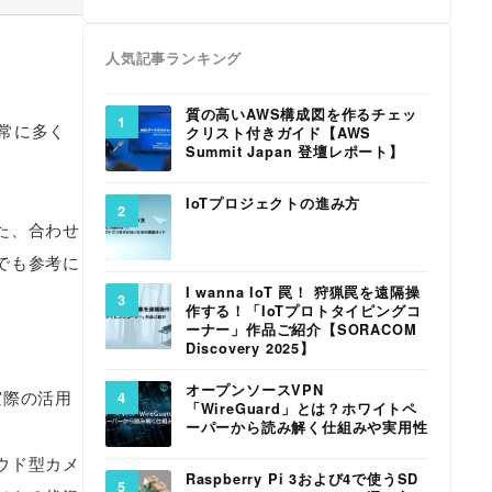
人気記事ランキング
質の高いAWS構成図を作るチェッ
常に多く
クリスト付きガイド【AWS
Summit Japan 登壇レポート】
IoTプロジェクトの進み方
た、合わせ
でも参考に
I wanna IoT 罠！ 狩猟罠を遠隔操
作する！「IoTプロトタイピングコ
ーナー」作品ご紹介【SORACOM
Discovery 2025】
オープンソースVPN
実際の活用
「WireGuard」とは？ホワイトペ
ーパーから読み解く仕組みや実用性
ウド型カメ
Raspberry Pi 3および4で使うSD