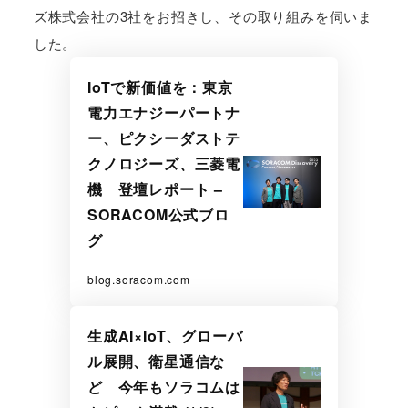
ズ株式会社の3社をお招きし、その取り組みを伺いま
した。
IoTで新価値を：東京
電力エナジーパートナ
ー、ピクシーダストテ
クノロジーズ、三菱電
機 登壇レポート –
SORACOM公式ブロ
グ
blog.soracom.com
生成AI×IoT、グローバ
ル展開、衛星通信な
ど 今年もソラコムは