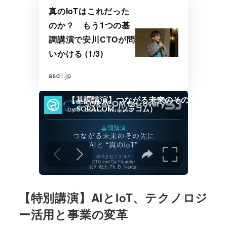
真のIoTはこれだった
のか？ もう1つの基
調講演で安川CTOが問
いかける (1/3)
ascii.jp
【特別講演】AIとIoT、テクノロジ
ー活用と事業の変革