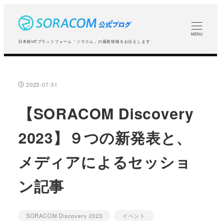
メ
イ
ン
MENU
日本発IoTプラットフォーム「ソラコム」の最新情報をお伝えします
コ
ン
テ
2023-07-31
投稿日
ン
ツ
【SORACOM Discovery
へ
2023】９つの新発表と、
移
動
メディアによるセッショ
ン記事
SORACOM Discovery 2023
イベント
カテゴリー
カテゴリー