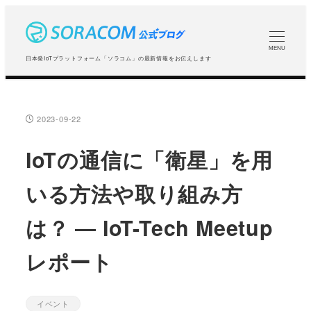
メ
イ
ン
MENU
日本発IoTプラットフォーム「ソラコム」の最新情報をお伝えします
コ
ン
テ
2023-09-22
投稿日
ン
ツ
IoTの通信に「衛星」を用
へ
いる方法や取り組み方
移
動
は？ ― IoT-Tech Meetup
レポート
イベント
カテゴリー