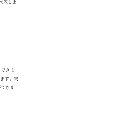
実装しま
定できま
います。簡
とができま