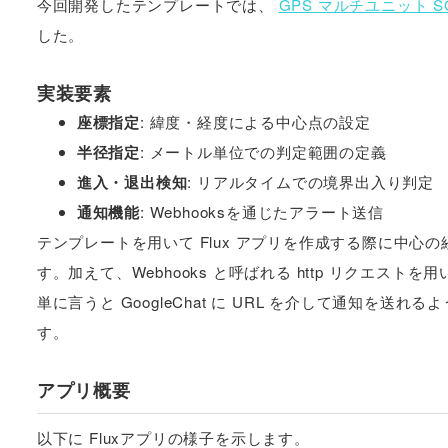
今回開発したテンプレートでは、
GPS マルチユニット SOR
した。
実装要素
座標指定
: 緯度・経度による中心点の設定
半径指定
: メートル単位での判定範囲の定義
進入・退出検知
: リアルタイムでの境界出入り判定
通知機能
: Webhooksを通じたアラート送信
テンプレートを用いて Flux アプリを作成する際に中
す。加えて、Webhooks と呼ばれる http リクエ
単に言うと GoogleChat に URL を介して通知を送れる
す。
アプリ概要
以下に Fluxアプリの様子を示します。