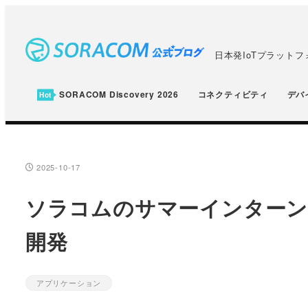
メ
イ
ン
日本発IoTプラット
コ
ン
SORACOM Discovery 2026
コネクティビティ
デバ
テ
ン
ツ
へ
2025-10-17
投稿日
移
ソラコムのサマーインターンで
動
開発
アプリケーション
カテゴリー