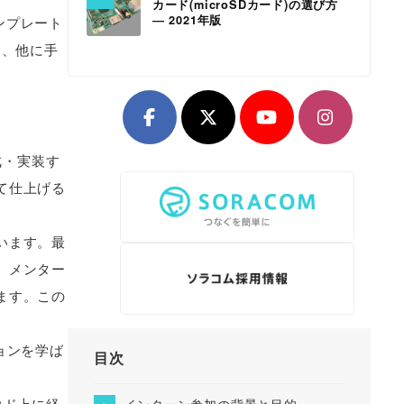
カード(microSDカード)の選び方
― 2021年版
ンプレート
は、他に手
成・実装す
て仕上げる
います。最
、メンター
ます。この
ョンを学ば
目次
ラウド上に経
インターン参加の背景と目的