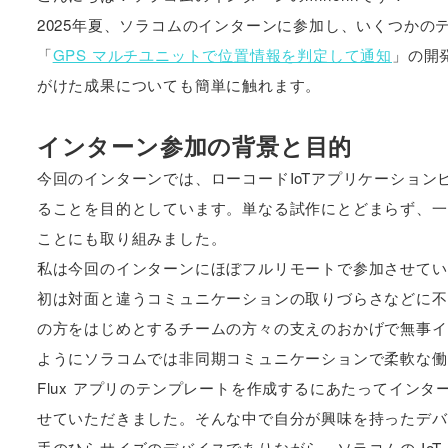
2025年夏、ソラコムのインターンに参加し、いくつかのテ
「
GPS マルチユニットで位置情報を判定して通知
」の開
がけた成果についても簡単に触れます。
インターン参加の背景と目的
今回のインターンでは、ローコードIoTアプリケーション
ることを目的としています。単なる試作にとどまらず、一
ことにも取り組みました。
私は今回のインターンにほぼフルリモートで参加させてい
初は対面と違うコミュニケーションの取りづらさなどに不
の方をはじめとするチームの方々の支えのおかげで無事イ
ようにソラコムでは非同期コミュニケーションで柔軟な働
Flux アプリのテンプレートを作成するにあたってインタ
せていただきました。そんな中で自分が興味を持ったデ
手のひらサイズのデバイスでありながら、ソラコムの IoT SI