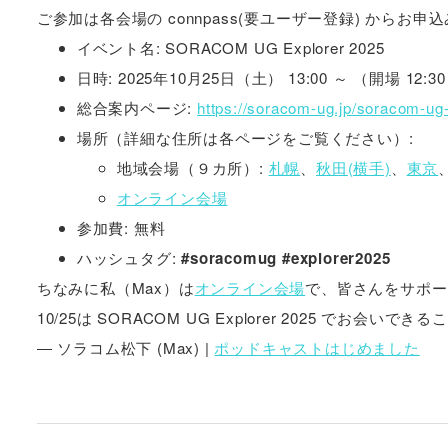
ご参加は各会場の connpass(要ユーザー登録) からお申
イベント名: SORACOM UG Explorer 2025
日時: 2025年10月25日（土） 13:00 ～ （開場 12:3
総合案内ページ:
https://soracom-ug.jp/soracom-ug-
場所（詳細な住所は各ページをご覧ください）:
地域会場（９カ所）:
札幌
、
秋田(横手)
、
東京
オンライン会場
参加費: 無料
ハッシュタグ:
#soracomug
#explorer2025
ちなみに私（Max）は
オンライン会場
で、皆さんをサポート
10/25は SORACOM UG Explorer 2025 でお会
― ソラコム松下 (Max) |
ポッドキャストはじめました