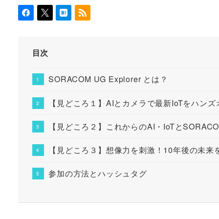
目次
SORACOM UG Explorer とは？
【見どころ１】AIとカメラで最新IoTをハン
【見どころ２】これからのAI・IoTとSORA
【見どころ３】想像力を刺激！10年後の未来
参加の方法とハッシュタグ