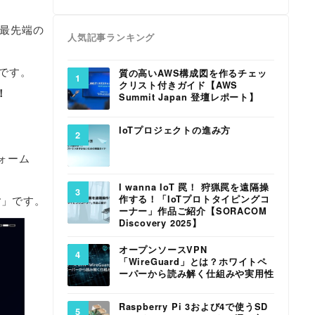
た最先端の
人気記事ランキング
です。
質の高いAWS構成図を作るチェッ
クリスト付きガイド【AWS
！
Summit Japan 登壇レポート】
IoTプロジェクトの進み方
フォーム
I wanna IoT 罠！ 狩猟罠を遠隔操
作する！「IoTプロトタイピングコ
r
」です。
ーナー」作品ご紹介【SORACOM
Discovery 2025】
オープンソースVPN
「WireGuard」とは？ホワイトペ
ーパーから読み解く仕組みや実用性
Raspberry Pi 3および4で使うSD