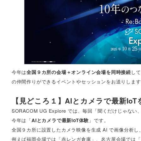
今年は
全国９カ所の会場＋オンライン会場を同時接続
して
の仲間作りができるイベントやセッションをお送りします
【見どころ１】AIとカメラで最新Io
SORACOM UG Explore では、毎回「聞くだけじ
今年は「
AIとカメラで最新IoT体験
」です。
全国９カ所に設置したカメラ映像を生成 AI で画像分析
例えば福岡会場では「赤レンガ倉庫」、名古屋会場では「