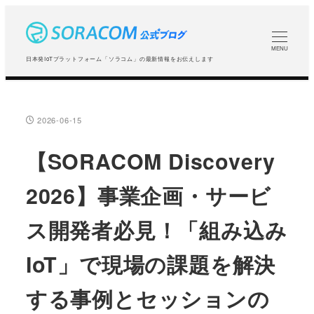
メ
イ
ン
MENU
日本発IoTプラットフォーム「ソラコム」の最新情報をお伝えします
コ
ン
テ
2026-06-15
投稿日
ン
ツ
【SORACOM Discovery
へ
2026】事業企画・サービ
移
動
ス開発者必見！「組み込み
IoT」で現場の課題を解決
する事例とセッションの