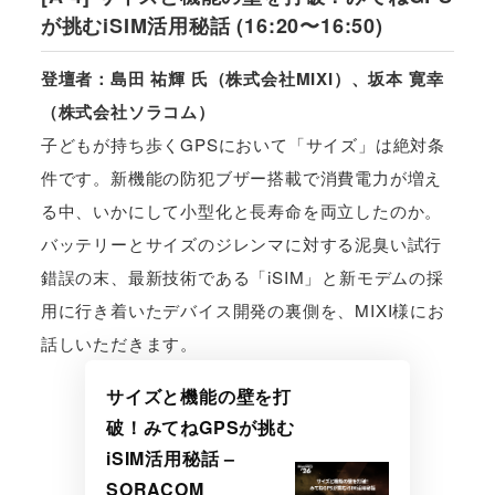
が挑むiSIM活用秘話 (16:20〜16:50)
登壇者：島田 祐輝 氏（株式会社MIXI）、坂本 寛幸
（株式会社ソラコム）
子どもが持ち歩くGPSにおいて「サイズ」は絶対条
件です。新機能の防犯ブザー搭載で消費電力が増え
る中、いかにして小型化と長寿命を両立したのか。
バッテリーとサイズのジレンマに対する泥臭い試行
錯誤の末、最新技術である「iSIM」と新モデムの採
用に行き着いたデバイス開発の裏側を、MIXI様にお
話しいただきます。
サイズと機能の壁を打
破！みてねGPSが挑む
iSIM活用秘話 –
SORACOM