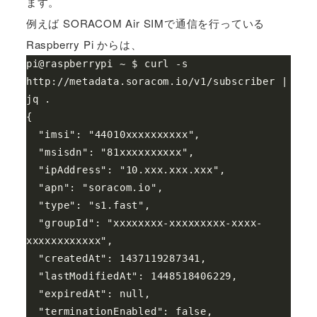
ます。
例えば SORACOM Air SIMで通信を行っている
Raspberry Pi からは、
pi@raspberrypi ~ $ curl -s 
http://metadata.soracom.io/v1/subscriber | 
jq .

{

  "imsi": "44010xxxxxxxxxx",

  "msisdn": "81xxxxxxxxxx",

  "ipAddress": "10.xxx.xxx.xxx",

  "apn": "soracom.io",

  "type": "s1.fast",

  "groupId": "xxxxxxxx-xxxxxxxxx-xxxx-
xxxxxxxxxxxx",

  "createdAt": 1437119287341,

  "lastModifiedAt": 1448518406229,

  "expiredAt": null,

  "terminationEnabled": false,
