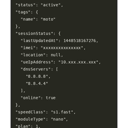
  "status": "active",

  "tags": {

    "name": "moto"

  },

  "sessionStatus": {

    "lastUpdatedAt": 1448518167276,

    "imei": "xxxxxxxxxxxxxxx",

    "location": null,

    "ueIpAddress": "10.xxx.xxx.xxx",

    "dnsServers": [

      "8.8.8.8",

      "8.8.4.4"

    ],

    "online": true

  },

  "speedClass": "s1.fast",

  "moduleType": "nano",

  "plan": 1,
