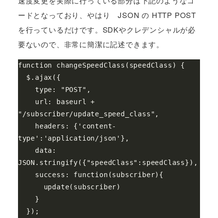
速度変更を実際に行っている部分は下記のようなコ
ードとなっており、やはり JSON の HTTP POST
を行っているだけです。SDKやクレデンシャルが必
要ないので、非常に簡潔に記述できます。
function
changeSpeedClass
(
speedClass
)
{
$
.
ajax
({
type
:
"POST"
,
url
:
baseurl
+
"/subscriber/update_speed_class"
,
headers
:
{
'content-
type'
:
'application/json'
},
data
:
JSON
.
stringify
({
"speedClass"
:
speedClass
}),
success
:
function
(
subscriber
){
update
(
subscriber
)
}
});