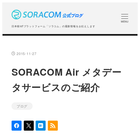
メ
イ
ン
MENU
日本発IoTプラットフォーム「ソラコム」の最新情報をお伝えします
コ
ン
テ
2015-11-27
投稿日
ン
ツ
SORACOM Air メタデー
へ
タサービスのご紹介
移
動
ブログ
カテゴリー