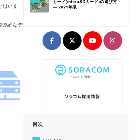
カード(microSDカード)の選び方
ると思いま
― 2021年版
簡易的なデ
目次
はじめに