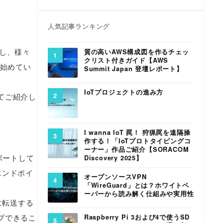
人気記事ランキング
し、様々
質の高いAWS構成図を作るチェッ
クリスト付きガイド【AWS
き始めてい
Summit Japan 登壇レポート】
IoTプロジェクトの進み方
いてご紹介し
I wanna IoT 罠！ 狩猟罠を遠隔操
作する！「IoTプロトタイピングコ
ーナー」作品ご紹介【SORACOM
ポートして
Discovery 2025】
エンドポイ
オープンソースVPN
「WireGuard」とは？ホワイトペ
ーパーから読み解く仕組みや実用性
に転送する
プできるこ
Raspberry Pi 3および4で使うSD