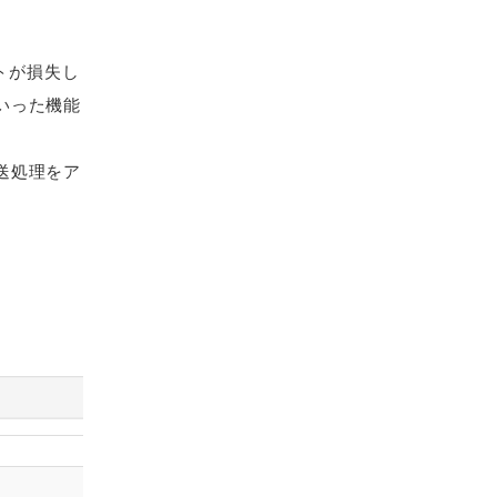
ットが損失し
いった機能
送処理をア