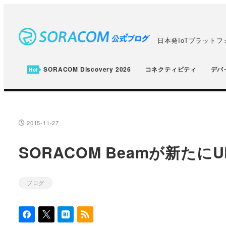
メ
イ
ン
日本発IoTプラット
コ
ン
SORACOM Discovery 2026
コネクティビティ
デバ
テ
ン
ツ
へ
2015-11-27
投稿日
移
SORACOM Beamが新たにU
動
ブログ
カテゴリー