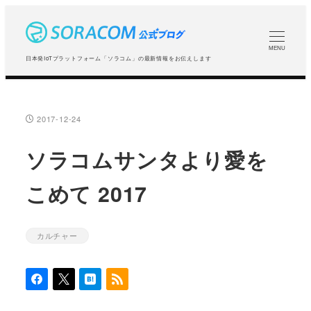
メ
イ
ン
MENU
日本発IoTプラットフォーム「ソラコム」の最新情報をお伝えします
コ
ン
テ
2017-12-24
投稿日
ン
ツ
ソラコムサンタより愛を
へ
こめて 2017
移
動
カルチャー
カテゴリー