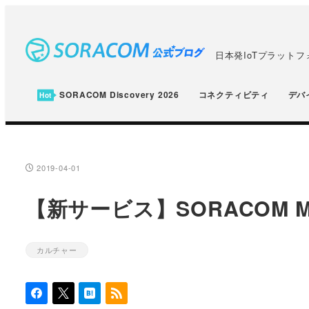
メ
イ
ン
日本発IoTプラット
コ
ン
SORACOM Discovery 2026
コネクティビティ
デバ
テ
ン
ツ
へ
2019-04-01
投稿日
移
【新サービス】SORACOM 
動
カルチャー
カテゴリー