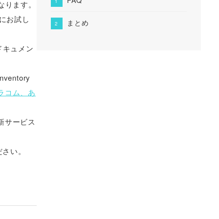
なります。
会にお試し
まとめ
、ドキュメン
entory
ラコム、あ
新サービス
ださい。