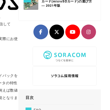
カード(microSDカード)の選び方
― 2021年版
。
送信して
実際にお使
ドバックを
れたデータの特性
例えば数値
目次
能となりま
FAQ