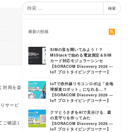
検
検索
索
最新の投稿
SIMの音を聞いてみよう！？
M5Stackで始める電波測定＆SIM
カード対応モジュラーシンセ
【SORACOM Discovery 2026 ―
IoT プロトタイピングコーナー】
IoTで赤外線リモコンロボは「全地
く対局を楽
球探査ロボット」になれる…？
【SORACOM Discovery 2026 ―
IoT プロトタイピングコーナー】
日よりサービ
クマとうさぎをAIで見分ける、庭
の見守りを作ってみた
てご確認く
【SORACOM Discovery 2026 ―
IoT プロトタイピングコーナー】