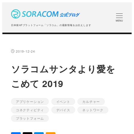
メ
イ
ン
MENU
日本発IoTプラットフォーム「ソラコム」の最新情報をお伝えします
コ
ン
テ
2019-12-24
投稿日
ン
ツ
ソラコムサンタより愛を
へ
こめて 2019
移
動
アプリケーション
イベント
カルチャー
カテゴリー
カテゴリー
カテゴリー
コネクティビティ
デバイス
ネットワーク
カテゴリー
カテゴリー
カテゴリー
プラットフォーム
カテゴリー