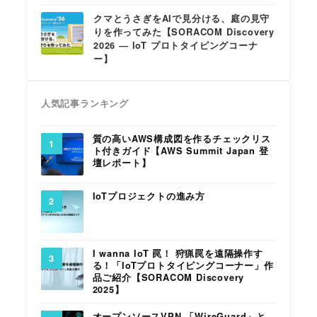
クマとうさぎをAIで見分ける、庭の見守
りを作ってみた【SORACOM Discovery
2026 ― IoT プロトタイピングコーナ
ー】
人気記事ランキング
質の高いAWS構成図を作るチェックリス
ト付きガイド【AWS Summit Japan 登
壇レポート】
IoTプロジェクトの進み方
I wanna IoT 罠！ 狩猟罠を遠隔操作す
る！「IoTプロトタイピングコーナー」作
品ご紹介【SORACOM Discovery
2025】
オープンソースVPN 「WireGuard」と