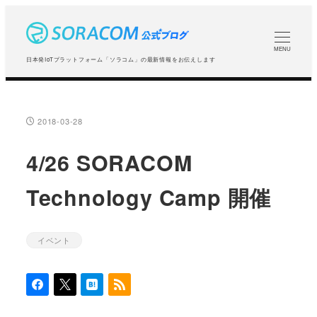
メ
イ
ン
MENU
日本発IoTプラットフォーム「ソラコム」の最新情報をお伝えします
コ
ン
テ
2018-03-28
投稿日
ン
ツ
4/26 SORACOM
へ
Technology Camp 開催
移
動
イベント
カテゴリー