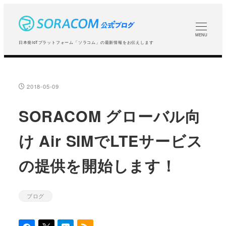
メ
イ
ン
MENU
日本発IoTプラットフォーム「ソラコム」の最新情報をお伝えします
コ
ン
テ
2018-05-09
投稿日
ン
ツ
SORACOM グローバル向
へ
け Air SIMでLTEサービス
移
動
の提供を開始します！
ブログ
カテゴリー