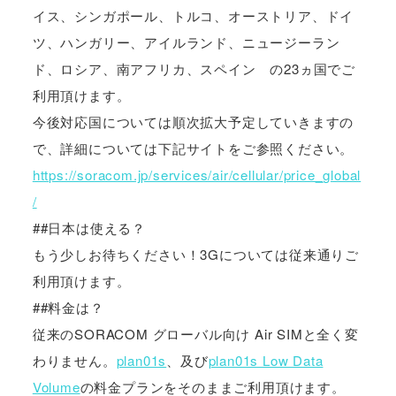
イス、シンガポール、トルコ、オーストリア、ドイ
ツ、ハンガリー、アイルランド、ニュージーラン
ド、ロシア、南アフリカ、スペイン の23ヵ国でご
利用頂けます。
今後対応国については順次拡大予定していきますの
で、詳細については下記サイトをご参照ください。
https://soracom.jp/services/air/cellular/price_global
/
##日本は使える？
もう少しお待ちください！3Gについては従来通りご
利用頂けます。
##料金は？
従来のSORACOM グローバル向け Air SIMと全く変
わりません。
plan01s
、及び
plan01s Low Data
Volume
の料金プランをそのままご利用頂けます。