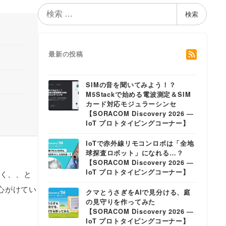
検
検索
索
最新の投稿
SIMの音を聞いてみよう！？
M5Stackで始める電波測定＆SIM
カード対応モジュラーシンセ
【SORACOM Discovery 2026 ―
IoT プロトタイピングコーナー】
IoTで赤外線リモコンロボは「全地
球探査ロボット」になれる…？
【SORACOM Discovery 2026 ―
IoT プロトタイピングコーナー】
すく、、と
心がけてい
クマとうさぎをAIで見分ける、庭
の見守りを作ってみた
【SORACOM Discovery 2026 ―
IoT プロトタイピングコーナー】