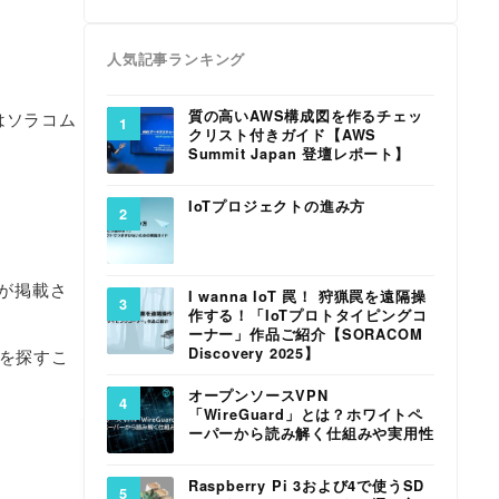
人気記事ランキング
質の高いAWS構成図を作るチェッ
 はソラコム
クリスト付きガイド【AWS
Summit Japan 登壇レポート】
IoTプロジェクトの進み方
例が掲載さ
I wanna IoT 罠！ 狩猟罠を遠隔操
作する！「IoTプロトタイピングコ
ーナー」作品ご紹介【SORACOM
Discovery 2025】
例を探すこ
オープンソースVPN
「WireGuard」とは？ホワイトペ
ーパーから読み解く仕組みや実用性
Raspberry Pi 3および4で使うSD