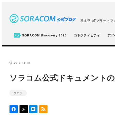
メ
イ
ン
日本発IoTプラット
コ
ン
SORACOM Discovery 2026
コネクティビティ
デバ
テ
ン
ツ
へ
2019-11-18
投稿日
移
ソラコム公式ドキュメントの
動
ブログ
カテゴリー