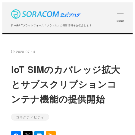
メ
イ
ン
MENU
日本発IoTプラットフォーム「ソラコム」の最新情報をお伝えします
コ
ン
テ
2020-07-14
投稿日
ン
ツ
IoT SIMのカバレッジ拡大
へ
とサブスクリプションコ
移
動
ンテナ機能の提供開始
コネクティビティ
カテゴリー