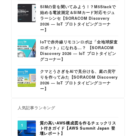
SIMの音を聞いてみよう！？M5Stackで
始める電波測定＆SIMカード対応モジュ
ラーシンセ【SORACOM Discovery
2026 ― IoT プロトタイピングコーナ
ー】
IoTで赤外線リモコンロボは「全地球探査
ロボット」になれる…？ 【SORACOM
Discovery 2026 ― IoT プロトタイピン
グコーナー】
クマとうさぎをAIで見分ける、庭の見守
りを作ってみた【SORACOM Discovery
2026 ― IoT プロトタイピングコーナ
ー】
人気記事ランキング
質の高いAWS構成図を作るチェックリス
ト付きガイド【AWS Summit Japan 登
壇レポート】