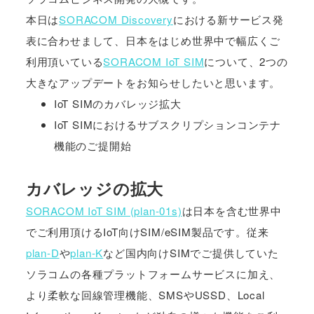
本日は
SORACOM Discovery
における新サービス発
表に合わせまして、日本をはじめ世界中で幅広くご
利用頂いている
SORACOM IoT SIM
について、2つの
大きなアップデートをお知らせしたいと思います。
IoT SIMのカバレッジ拡大
IoT SIMにおけるサブスクリプションコンテナ
機能のご提開始
カバレッジの拡大
SORACOM IoT SIM (plan-01s)
は日本を含む世界中
でご利用頂けるIoT向けSIM/eSIM製品です。従来
plan-D
や
plan-K
など国内向けSIMでご提供していた
ソラコムの各種プラットフォームサービスに加え、
より柔軟な回線管理機能、SMSやUSSD、Local