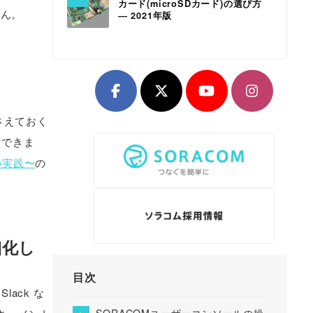
カード(microSDカード)の選び方
せん。
― 2021年版
押さえておく
討できま
その実践〜
の
細化し
目次
ack な
SORACOMユーザーコンソールの操