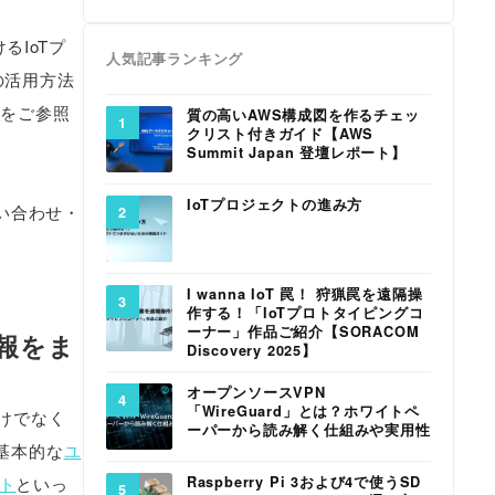
るIoTプ
人気記事ランキング
の活用方法
グ
をご参照
質の高いAWS構成図を作るチェッ
クリスト付きガイド【AWS
Summit Japan 登壇レポート】
IoTプロジェクトの進み方
い合わせ・
I wanna IoT 罠！ 狩猟罠を遠隔操
作する！「IoTプロトタイピングコ
ーナー」作品ご紹介【SORACOM
報をま
Discovery 2025】
オープンソースVPN
「WireGuard」とは？ホワイトペ
だけでなく
ーパーから読み解く仕組みや実用性
。基本的な
ユ
Raspberry Pi 3および4で使うSD
ント
といっ