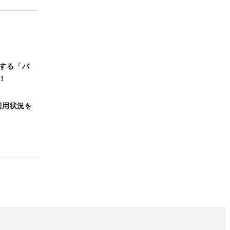
換する「バ
！
の利用状況を