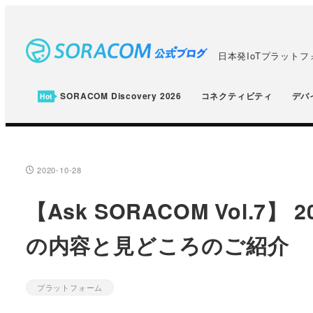
メ
イ
ン
日本発IoTプラット
コ
ン
SORACOM Discovery 2026
コネクティビティ
デバ
テ
ン
ツ
へ
2020-10-28
投稿日
移
【Ask SORACOM Vol.7
動
の内容と見どころのご紹介
プラットフォーム
カテゴリー