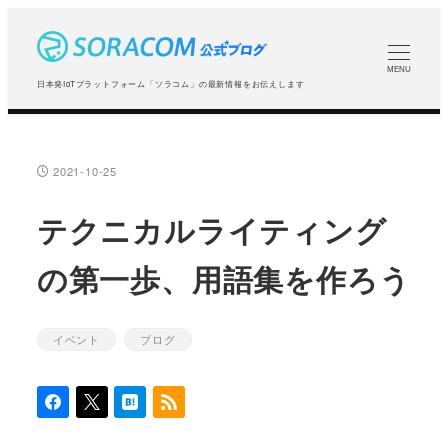
メ
イ
ン
MENU
日本発IoTプラットフォーム「ソラコム」の最新情報をお伝えします
コ
ン
テ
2021-10-25
投稿日
ン
ツ
テクニカルライティング
へ
の第一歩、用語集を作ろう
移
動
イベント
ブログ
カテゴリー
カテゴリー