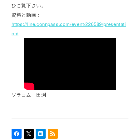
ひご覧下さい。
資料と動画：
https://line.connpass.com/event/226589/presentati
on/
ソラコム 田渕