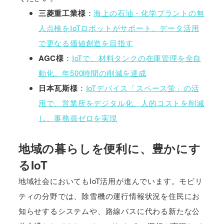
三菱重工業様
：
海上の石油・化学プラントの無
人点検をIoTロボットがサポート。データ活用
で更なる価値創造を目指す
AGC様
：
IoTで、材料タンクの在庫管理を全自
動化。年500時間の削減を達成
日本瓦斯様
：
IoTデバイス「スペース蛍」の活
用で、営業所をデジタル化、人的コストを削減
し、事務員ゼロを実現
地域の暮らしを便利に、豊かにす
るIoT
地域社会においてもIoT活用が進んでいます。モビリ
ティの分野では、除雪機の運行情報状況を住民にお
知らせするシステムや、路線バスに代わる新たな公