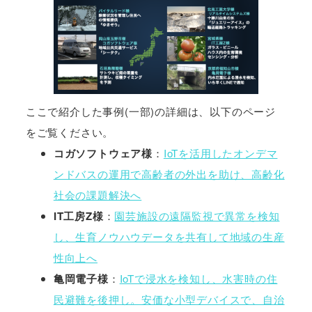
ここで紹介した事例(一部)の詳細は、以下のページ
をご覧ください。
コガソフトウェア様
：
IoTを活用したオンデマ
ンドバスの運用で高齢者の外出を助け、高齢化
社会の課題解決へ
IT工房Z様
：
園芸施設の遠隔監視で異常を検知
し、生育ノウハウデータを共有して地域の生産
性向上へ
亀岡電子様
：
IoTで浸水を検知し、水害時の住
民避難を後押し。安価な小型デバイスで、自治