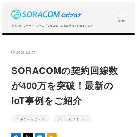
メ
イ
ン
MENU
日本発IoTプラットフォーム「ソラコム」の最新情報をお伝えします
コ
ン
テ
2022-02-22
投稿日
ン
ツ
SORACOMの契約回線数
へ
が400万を突破！最新の
移
動
IoT事例をご紹介
コネクティビティ
プラットフォーム
カテゴリー
カテゴリー