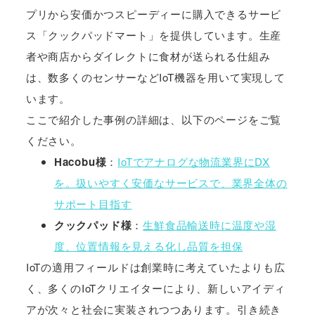
プリから安価かつスピーディーに購入できるサービ
ス「クックパッドマート」を提供しています。生産
者や商店からダイレクトに食材が送られる仕組み
は、数多くのセンサーなどIoT機器を用いて実現して
います。
ここで紹介した事例の詳細は、以下のページをご覧
ください。
Hacobu様
：
IoTでアナログな物流業界にDX
を。扱いやすく安価なサービスで、業界全体の
サポート目指す
クックパッド様
：
生鮮食品輸送時に温度や湿
度、位置情報を見える化し品質を担保
IoTの適用フィールドは創業時に考えていたよりも広
く、多くのIoTクリエイターにより、新しいアイディ
アが次々と社会に実装されつつあります。引き続き