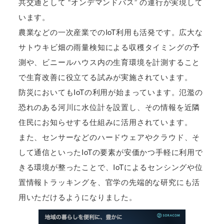
共交通として “オンデマンドバス” の運行が実現して
います。
農業などの一次産業でのIoT利用も活発です。広大な
サトウキビ畑の雨量検知による収穫タイミングの予
測や、ビニールハウス内の生育環境を計測すること
で生育改善に役立てる試みが実施されています。
防災においてもIoTの利用が始まっています。氾濫の
恐れのある河川に水位計を設置し、その情報を近隣
住民にお知らせする仕組みに活用されています。
また、センサーなどのハードウェアやクラウド、そ
して通信といったIoTの要素が安価かつ手軽に利用で
きる環境が整ったことで、IoTによるセンシングや位
置情報トラッキングを、官学の先端的な研究にも活
用いただけるようになりました。