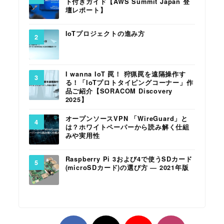
ト付きガイド【AWS Summit Japan 登
壇レポート】
IoTプロジェクトの進み方
I wanna IoT 罠！ 狩猟罠を遠隔操作す
る！「IoTプロトタイピングコーナー」作
品ご紹介【SORACOM Discovery
2025】
オープンソースVPN 「WireGuard」と
は？ホワイトペーパーから読み解く仕組
みや実用性
Raspberry Pi 3および4で使うSDカード
(microSDカード)の選び方 ― 2021年版