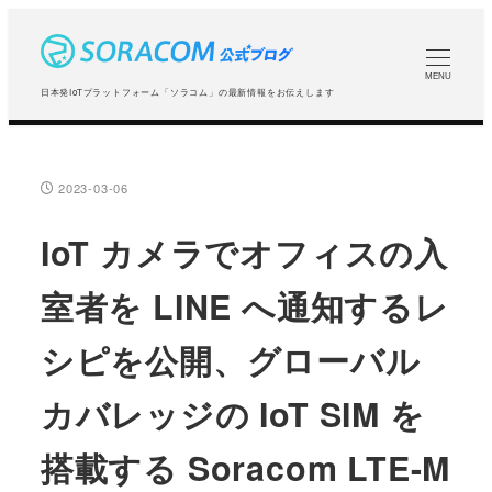
メ
イ
ン
MENU
日本発IoTプラットフォーム「ソラコム」の最新情報をお伝えします
コ
ン
テ
2023-03-06
投稿日
ン
ツ
IoT カメラでオフィスの入
へ
室者を LINE へ通知するレ
移
動
シピを公開、グローバル
カバレッジの IoT SIM を
搭載する Soracom LTE-M