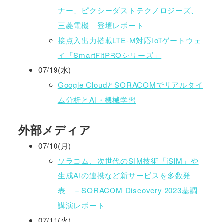
ナー、ピクシーダストテクノロジーズ、
三菱電機 登壇レポート
接点入出力搭載LTE-M対応IoTゲートウェ
イ「SmartFitPROシリーズ」
07/19(水)
Google CloudとSORACOMでリアルタイ
ム分析とAI・機械学習
外部メディア
07/10(月)
ソラコム、次世代のSIM技術「iSIM」や
生成AIの連携など新サービスを多数発
表 －SORACOM Discovery 2023基調
講演レポート
07/11(火)