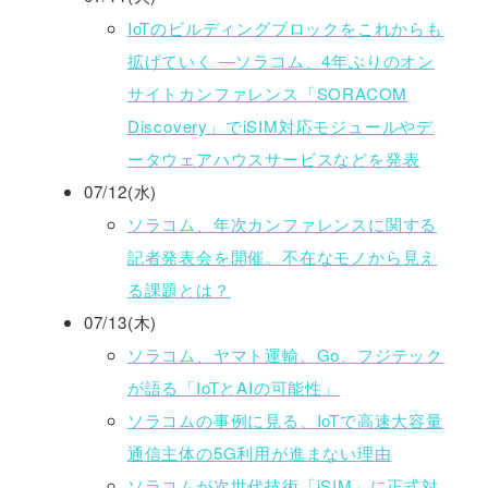
IoTのビルディングブロックをこれからも
拡げていく ―ソラコム、4年ぶりのオン
サイトカンファレンス「SORACOM
Discovery」でiSIM対応モジュールやデ
ータウェアハウスサービスなどを発表
07/12(水)
ソラコム、年次カンファレンスに関する
記者発表会を開催。不在なモノから見え
る課題とは？
07/13(木)
ソラコム、ヤマト運輸、Go、フジテック
が語る「IoTとAIの可能性」
ソラコムの事例に見る、IoTで高速大容量
通信主体の5G利用が進まない理由
ソラコムが次世代技術「iSIM」に正式対