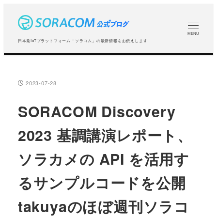
メ
イ
ン
MENU
日本発IoTプラットフォーム「ソラコム」の最新情報をお伝えします
コ
ン
テ
2023-07-28
投稿日
ン
ツ
SORACOM Discovery
へ
2023 基調講演レポート、
移
動
ソラカメの API を活用す
るサンプルコードを公開
takuyaのほぼ週刊ソラコ