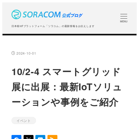
メ
イ
ン
MENU
日本発IoTプラットフォーム「ソラコム」の最新情報をお伝えします
コ
ン
テ
2024-10-01
投稿日
ン
ツ
10/2-4 スマートグリッド
へ
展に出展：最新IoTソリュ
移
動
ーションや事例をご紹介
イベント
カテゴリー