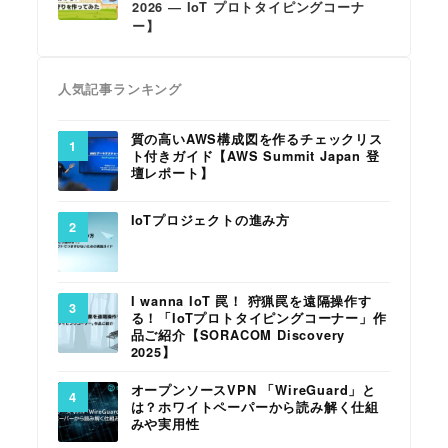
2026 ― IoT プロトタイピングコーナ
ー】
人気記事ランキング
質の高いAWS構成図を作るチェックリス
ト付きガイド【AWS Summit Japan 登
壇レポート】
IoTプロジェクトの進み方
I wanna IoT 罠！ 狩猟罠を遠隔操作す
る！「IoTプロトタイピングコーナー」作
品ご紹介【SORACOM Discovery
2025】
オープンソースVPN 「WireGuard」と
は？ホワイトペーパーから読み解く仕組
みや実用性