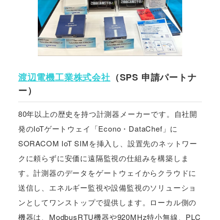
渡辺電機工業株式会社
（SPS 申請パートナ
ー）
80年以上の歴史を持つ計測器メーカーです。自社開
発のIoTゲートウェイ「Econo・DataChef」に
SORACOM IoT SIMを挿入し、設置先のネットワー
クに頼らずに安価に遠隔監視の仕組みを構築しま
す。計測器のデータをゲートウェイからクラウドに
送信し、エネルギー監視や設備監視のソリューショ
ンとしてワンストップで提供します。ローカル側の
機器は、ModbusRTU機器や920MHz特小無線、PLC