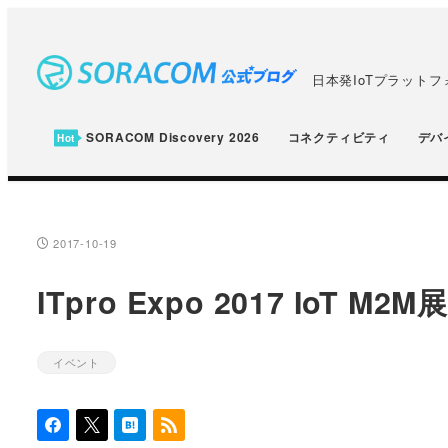
メ
イ
ン
日本発IoTプラット
コ
ン
SORACOM Discovery 2026
コネクティビティ
デバ
テ
ン
ツ
へ
2017-10-19
投稿日
移
ITpro Expo 2017 IoT 
動
イベント
カテゴリー