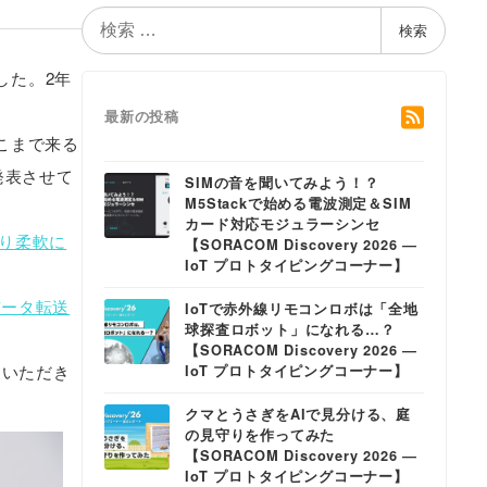
検
検索
索
ました。2年
最新の投稿
こまで来る
発表させて
SIMの音を聞いてみよう！？
M5Stackで始める電波測定＆SIM
カード対応モジュラーシンセ
より柔軟に
【SORACOM Discovery 2026 ―
IoT プロトタイピングコーナー】
よるデータ転送
IoTで赤外線リモコンロボは「全地
球探査ロボット」になれる…？
【SORACOM Discovery 2026 ―
せていただき
IoT プロトタイピングコーナー】
クマとうさぎをAIで見分ける、庭
の見守りを作ってみた
【SORACOM Discovery 2026 ―
IoT プロトタイピングコーナー】