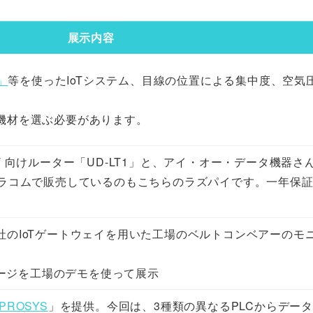
展示内容
」
等を使ったIoTシステム、目線の位置による集中度、空気
機材を選ぶ必要があります。
 IoT 向けルーター「UD-LT1」と、アイ・オー・データ機器さ
ラコムで販売しているのもこちらのラズパイです。一年保
社のIoTゲートウェイを用いた工場のベルトコンベアーのモ
ッケージを工場のデモを使って展示
PROSYS
」を提供。今回は、3種類の異なるPLCからデー