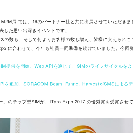
/ IoT M2M展 では、19のパートナー社と共に出展させていただき
を発表した思い出深きイベントです。
スの数も、そして何よりお客様の数も増え、皆様に支えられこ
 Expo に合わせて、今年も社員一同準備を続けていました。今回
SIM提供を開始。Web APIを通じて、SIMのライフサイクルを
 APIを追加、SORACOM Beam, Funnel, HarvestがSMSに
ー」のチップ型SIMが、ITpro Expo 2017 の優秀賞を受賞さ