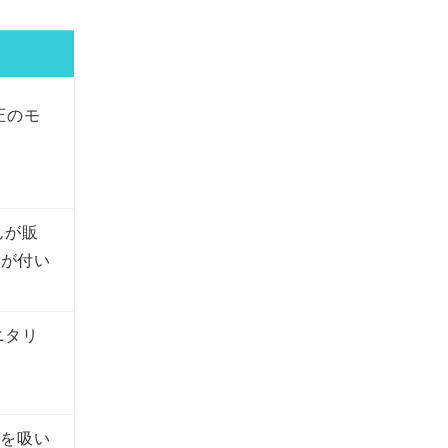
圧のモ
んが販
証が付い
ニタリ
タを吸い