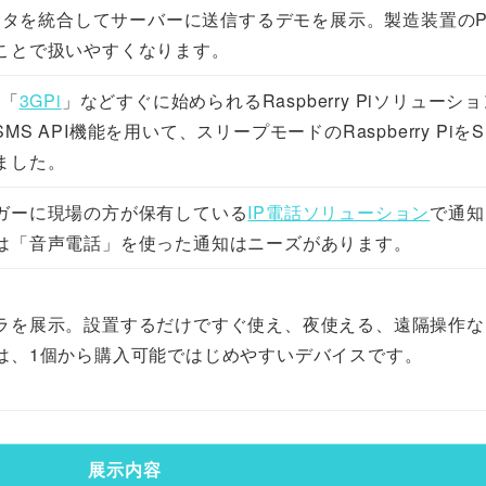
データを統合してサーバーに送信するデモを展示。製造装置のP
ことで扱いやすくなります。
ル「
3GPi
」などすぐに始められるRaspberry Piソリューシ
 API機能を用いて、スリープモードのRaspberry PiをS
ました。
ガーに現場の方が保有している
IP電話ソリューション
で通知
は「音声電話」を使った通知はニーズがあります。
ラを展示。設置するだけですぐ使え、夜使える、遠隔操作な
は、1個から購入可能ではじめやすいデバイスです。
展示内容