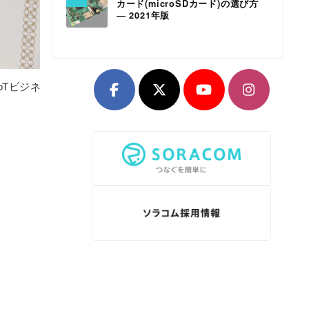
カード(microSDカード)の選び方
― 2021年版
oTビジネ