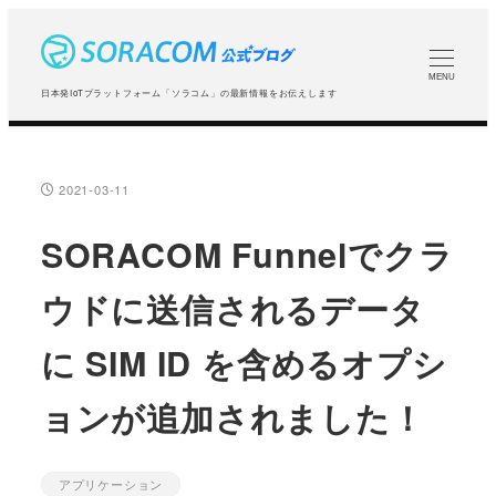
メ
イ
ン
MENU
日本発IoTプラットフォーム「ソラコム」の最新情報をお伝えします
コ
ン
テ
2021-03-11
投稿日
ン
ツ
SORACOM Funnelでクラ
へ
ウドに送信されるデータ
移
動
に SIM ID を含めるオプシ
ョンが追加されました！
アプリケーション
カテゴリー