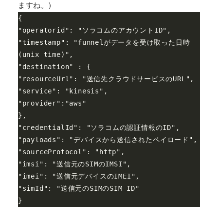
ますね。)
{

"operatorid": "ソラコムのアカウントID",

"timestamp": "funnelがデータを受け取った日時
(unix time)",

"destination" : {

"resourceUrl": "送信先クラウドサービスのURL",

"service": "kinesis",

"provider":"aws"

},

"credentialId": "ソラコムの認証情報のID",

"payloads": "デバイスから送信されたペイロード",

"sourceProtocol": "http",

"imsi": "送信元のSIMのIMSI",

"imei": "送信元デバイスのIMEI",

"simId": "送信元のSIMのSIM ID"

}