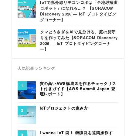
IoTで赤外線リモコンロボは「全地球探査
ロボット」になれる…？ 【SORACOM
Discovery 2026 ― IoT プロトタイピン
グコーナー】
クマとうさぎをAIで見分ける、庭の見守
りを作ってみた【SORACOM Discovery
2026 ― IoT プロトタイピングコーナ
ー】
人気記事ランキング
質の高いAWS構成図を作るチェックリス
ト付きガイド【AWS Summit Japan 登
壇レポート】
IoTプロジェクトの進み方
I wanna IoT 罠！ 狩猟罠を遠隔操作す