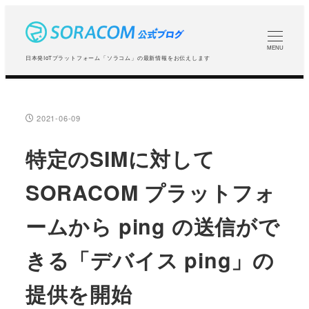
メ
イ
ン
MENU
日本発IoTプラットフォーム「ソラコム」の最新情報をお伝えします
コ
ン
テ
2021-06-09
投稿日
ン
ツ
特定のSIMに対して
へ
SORACOM プラットフォ
移
動
ームから ping の送信がで
きる「デバイス ping」の
提供を開始