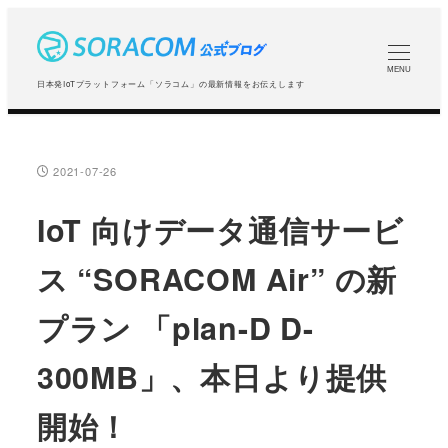
メ
イ
ン
MENU
日本発IoTプラットフォーム「ソラコム」の最新情報をお伝えします
コ
ン
テ
2021-07-26
投稿日
ン
ツ
IoT 向けデータ通信サービ
へ
ス “SORACOM Air” の新
移
動
プラン 「plan-D D-
300MB」、本日より提供
開始！