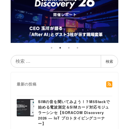
検
検索
索
最新の投稿
SIMの音を聞いてみよう！？M5Stackで
始める電波測定＆SIMカード対応モジュ
ラーシンセ【SORACOM Discovery
2026 ― IoT プロトタイピングコーナ
ー】