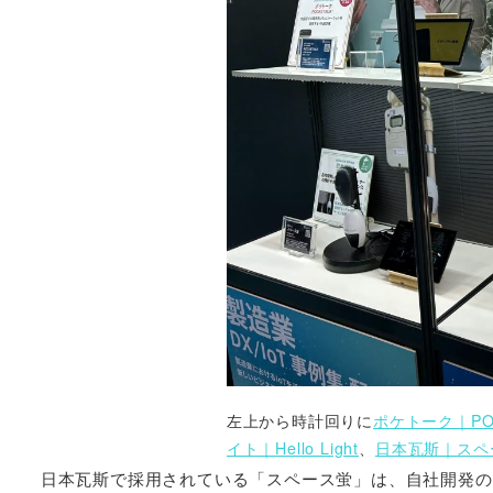
左上から時計回りに
ポケトーク｜POC
イト｜Hello Light
、
日本瓦斯｜スペ
日本瓦斯で採用されている「スペース蛍」は、自社開発の