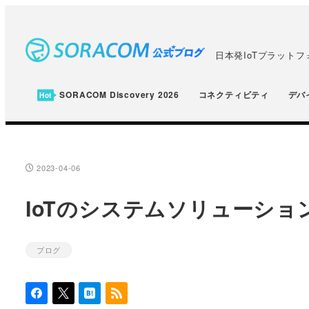
メ
イ
ン
日本発IoTプラット
コ
ン
SORACOM Discovery 2026
コネクティビティ
デバ
テ
ン
ツ
へ
2023-04-06
投稿日
移
IoTのシステムソリューション
動
ブログ
カテゴリー