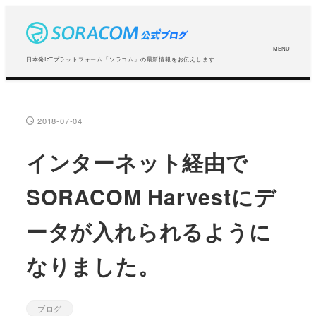
メ
イ
ン
MENU
日本発IoTプラットフォーム「ソラコム」の最新情報をお伝えします
コ
ン
テ
2018-07-04
投稿日
ン
ツ
インターネット経由で
へ
SORACOM Harvestにデ
移
動
ータが入れられるように
なりました。
ブログ
カテゴリー