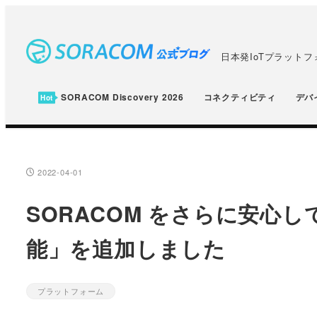
メ
イ
ン
日本発IoTプラット
コ
ン
SORACOM Discovery 2026
コネクティビティ
デバ
テ
ン
ツ
へ
2022-04-01
投稿日
移
SORACOM をさらに安心
動
能」を追加しました
プラットフォーム
カテゴリー