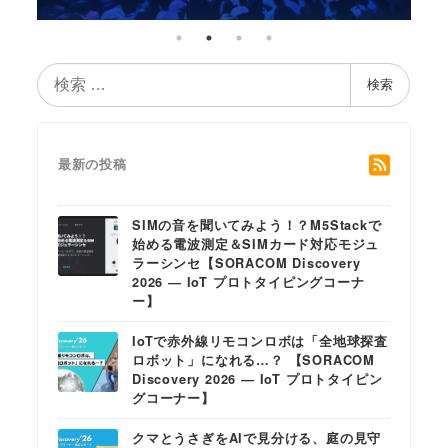
検
検索
索
最新の投稿
SIMの音を聞いてみよう！？M5Stackで
始める電波測定＆SIMカード対応モジュ
ラーシンセ【SORACOM Discovery
2026 ― IoT プロトタイピングコーナ
ー】
IoTで赤外線リモコンロボは「全地球探査
ロボット」になれる…？ 【SORACOM
Discovery 2026 ― IoT プロトタイピン
グコーナー】
クマとうさぎをAIで見分ける、庭の見守