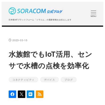
メ
イ
ン
MENU
日本発IoTプラットフォーム「ソラコム」の最新情報をお伝えします
コ
ン
テ
2023-03-15
投稿日
ン
ツ
水族館でもIoT活用、セン
へ
サで水槽の点検を効率化
移
動
コネクティビティ
デバイス
ブログ
カテゴリー
カテゴリー
カテゴリー