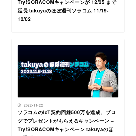
Try!SORACOMキャンペーンが 12/25 まで
延長 takuyaのほぼ週刊ソラコム 11/19-
12/02
投稿日
2022-11-22
ソラコムのIoT契約回線500万を達成、ブロ
グでプレゼントがもらえるキャンペーン –
Try!SORACOMキャンペーン takuyaのほ