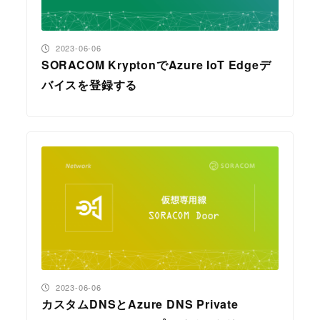
投稿日
2023-06-06
SORACOM KryptonでAzure IoT Edgeデ
バイスを登録する
投稿日
2023-06-06
カスタムDNSとAzure DNS Private