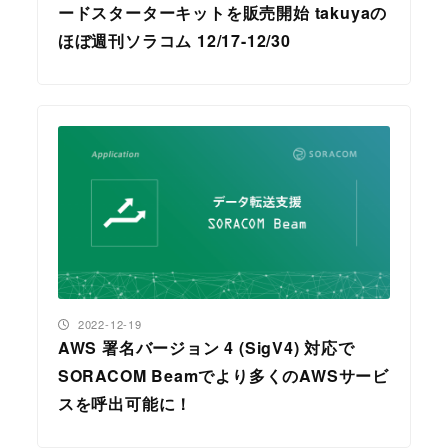
ードスターターキットを販売開始 takuyaの
ほぼ週刊ソラコム 12/17-12/30
投稿日
2022-12-19
AWS 署名バージョン 4 (SigV4) 対応で
SORACOM Beamでより多くのAWSサービ
スを呼出可能に！