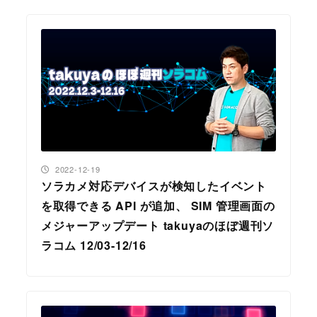
投稿日
2022-12-19
ソラカメ対応デバイスが検知したイベント
を取得できる API が追加、 SIM 管理画面の
メジャーアップデート takuyaのほぼ週刊ソ
ラコム 12/03-12/16