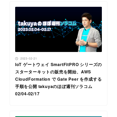
投稿日
2023-02-21
IoT ゲートウェイ SmartFitPRO シリーズの
スターターキットの販売を開始、AWS
CloudFormation で Gate Peer を作成する
手順を公開 takuyaのほぼ週刊ソラコム
02/04-02/17