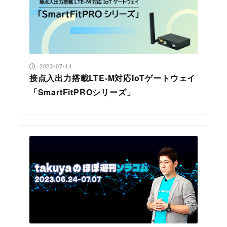
投稿日
2023-07-14
接点入出力搭載LTE-M対応IoTゲートウェイ
「SmartFitPROシリーズ」