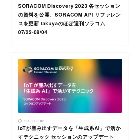
SORACOM Discovery 2023 各セッション
の資料を公開、SORACOM API リファレン
スを更新 takuyaのほぼ週刊ソラコム
07/22-08/04
投稿日
2023-08-02
IoTが産み出すデータを「生成系AI」で活か
すテクニック セッションのアップデート