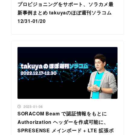
プロビジョニングをサポート、ソラカメ最
新事例まとめ takuyaのほぼ週刊ソラコム
12/31-01/20
投稿日
2023-01-06
SORACOM Beam で認証情報をもとに
Authorization ヘッダーを作成可能に、
SPRESENSE メインボード + LTE 拡張ボ