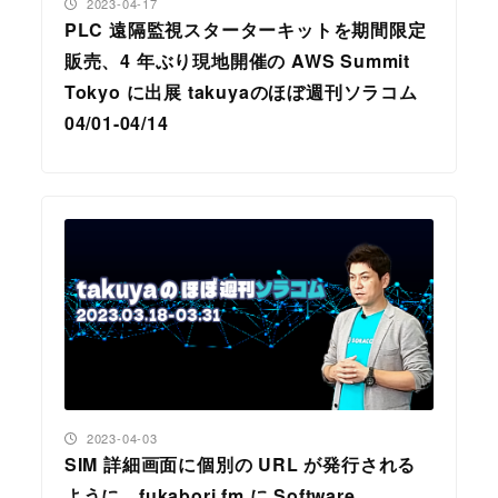
投稿日
2023-04-17
PLC 遠隔監視スターターキットを期間限定
販売、4 年ぶり現地開催の AWS Summit
Tokyo に出展 takuyaのほぼ週刊ソラコム
04/01-04/14
投稿日
2023-04-03
SIM 詳細画面に個別の URL が発行される
ように、fukabori.fm に Software