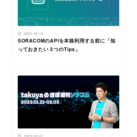
投稿日
2023-02-13
SORACOMのAPIを本格利用する前に「知
っておきたい３つのTips」
投稿日
2023-02-07