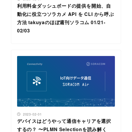
利用料金ダッシュボードの提供を開始、自
動化に役立つソラカメ API を CLI から呼ぶ
方法 takuyaのほぼ週刊ソラコム 01/21-
02/03
投稿日
2023-02-01
デバイスはどうやって通信キャリアを選択
するの？ 〜PLMN Selectionを読み解く