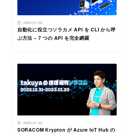
投稿日
2023-01-26
自動化に役立つソラカメ API を CLI から呼
ぶ方法 – 7 つの API を完全網羅
投稿日
2023-01-23
SORACOM Krypton が Azure IoT Hub の