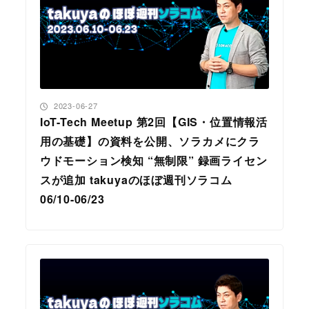
投稿日
2023-06-27
IoT-Tech Meetup 第2回【GIS・位置情報活
用の基礎】の資料を公開、ソラカメにクラ
ウドモーション検知 “無制限” 録画ライセン
スが追加 takuyaのほぼ週刊ソラコム
06/10-06/23