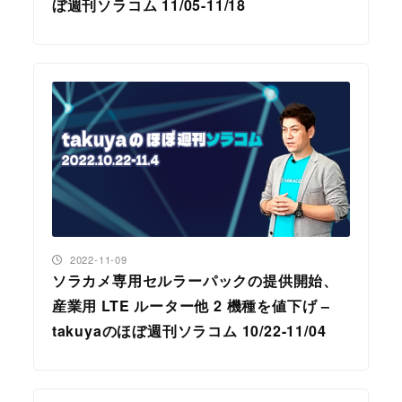
ぼ週刊ソラコム 11/05-11/18
投稿日
2022-11-09
ソラカメ専用セルラーパックの提供開始、
産業用 LTE ルーター他 2 機種を値下げ –
takuyaのほぼ週刊ソラコム 10/22-11/04