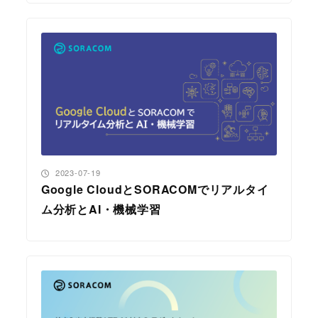
投稿日
2023-07-19
Google CloudとSORACOMでリアルタイ
ム分析とAI・機械学習