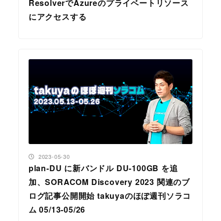
ResolverでAzureのプライベートリソース
にアクセスする
投稿日
2023-05-30
plan-DU に新バンドル DU-100GB を追
加、SORACOM Discovery 2023 関連のブ
ログ記事公開開始 takuyaのほぼ週刊ソラコ
ム 05/13-05/26