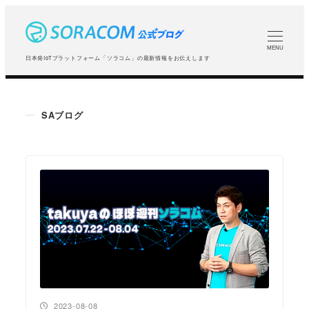
メ
イ
ン
MENU
日本発IoTプラットフォーム「ソラコム」の最新情報をお伝えします
コ
ン
テ
SAブログ
ン
ツ
へ
移
動
投稿日
2023-08-08