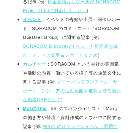
る記事 (例:
料金見積もりツールが SORACOM
Peek、Orbitに対応しました。
)
イベント
: イベントの告知や出展・開催レポー
ト、SORACOM のコミュニティ “SORACOM
UG(User Group)” に関する記事 (例:
SORACOM Discoveryイベントと新発表を読
む！メディア記事＆レポートまとめ
)
カルチャー
: SORACOM という会社の雰囲気
や活動の内容、働いている様子等の企業文化に
関する記事 (例:
グローバルでワンチーム！サ
ポートエンジニアの活動範囲を進化させる新た
な職名CREとは？
)
MaxのTips
: IoT のエバンジェリスト「Max」
の働き方や登壇／資料作成のノウハウに関する
記事 (例:
初めてのオンラインイベント登壇で