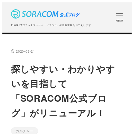
メ
イ
ン
MENU
日本発IoTプラットフォーム「ソラコム」の最新情報をお伝えします
コ
ン
テ
2020-08-21
投稿日
ン
ツ
探しやすい・わかりやす
へ
いを目指して
移
動
「SORACOM公式ブロ
グ」がリニューアル！
カルチャー
カテゴリー