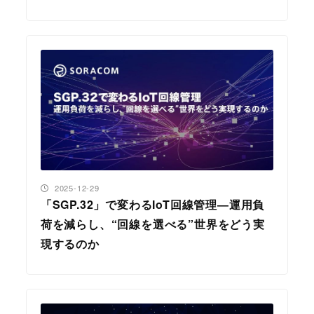
投稿日
2025-12-29
「SGP.32」で変わるIoT回線管理―運用負
荷を減らし、“回線を選べる”世界をどう実
現するのか