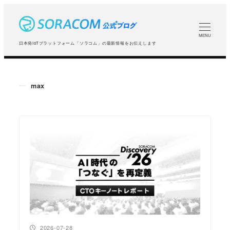
メ
イ
ン
MENU
日本発IoTプラットフォーム「ソラコム」の最新情報をお伝えします
コ
ン
テ
max
ン
ツ
へ
移
動
投稿日
2026-07-28