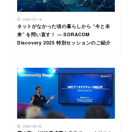
投稿日
2025-07-14
ネットがなかった頃の暮らしから “今と未
来” を問い直す！ ― SORACOM
Discovery 2025 特別セッションのご紹介
投稿日
2025-06-30