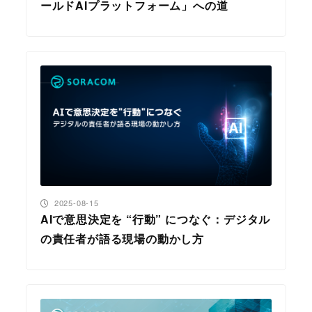
ールドAIプラットフォーム」への道
投稿日
2025-08-15
AIで意思決定を “行動” につなぐ：デジタル
の責任者が語る現場の動かし方