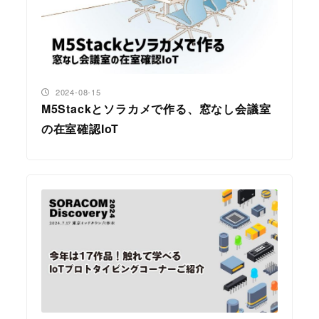
投稿日
2024-08-15
M5Stackとソラカメで作る、窓なし会議室
の在室確認IoT