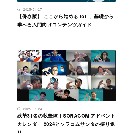
投稿日
2025-01-27
【保存版】 ここから始める IoT 、基礎から
学べる入門向けコンテンツガイド
投稿日
2025-01-24
総勢31名の執筆陣！SORACOM アドベント
カレンダー 2024とソラコムサンタの振り返
り