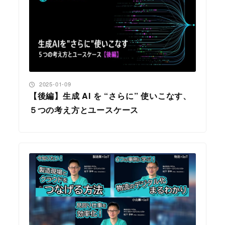
投稿日
2025-01-09
【後編】生成 AI を “さらに” 使いこなす、
５つの考え方とユースケース