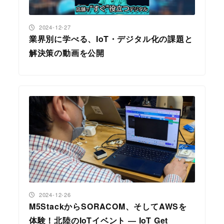
投稿日
2024-12-27
業界別に学べる、IoT・デジタル化の課題と
解決策の動画を公開
投稿日
2024-12-26
M5StackからSORACOM、そしてAWSを
体験！北陸のIoTイベント ― IoT Get