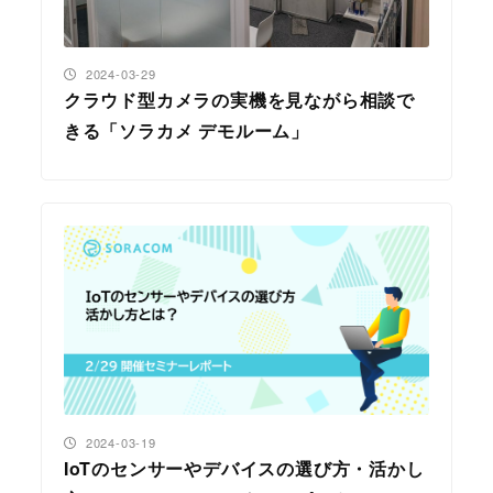
投稿日
2024-03-29
クラウド型カメラの実機を見ながら相談で
きる「ソラカメ デモルーム」
投稿日
2024-03-19
IoTのセンサーやデバイスの選び方・活かし