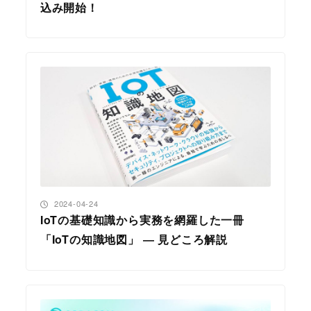
込み開始！
投稿日
2024-04-24
IoTの基礎知識から実務を網羅した一冊
「IoTの知識地図」 ― 見どころ解説