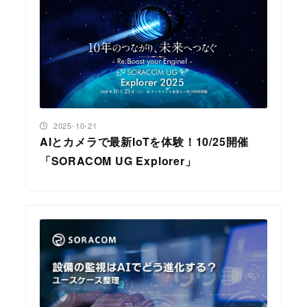
投稿日
2025-10-21
AIとカメラで最新IoTを体験！10/25開催
「SORACOM UG Explorer」