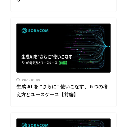
投稿日
2025-01-09
生成 AI を “さらに” 使いこなす、５つの考
え方とユースケース【前編】