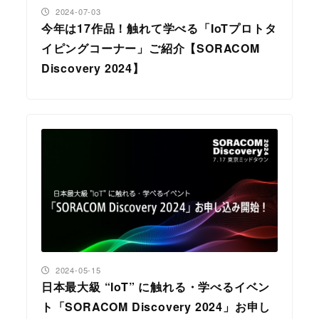
投稿日
2024-07-03
今年は17作品！触れて学べる「IoTプロトタ
イピングコーナー」ご紹介【SORACOM
Discovery 2024】
投稿日
2024-05-15
日本最大級 “IoT” に触れる・学べるイベン
ト「SORACOM Discovery 2024」お申し