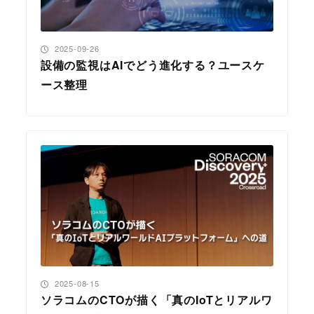
投稿日
2025-09-26
設備の監視はAIでどう進化する？ユースケ
ース整理
投稿日
2025-08-15
ソラコムのCTOが描く「真のIoTとリアルワ