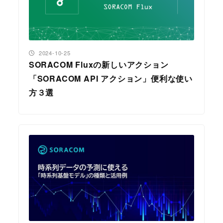
投稿日
2024-10-25
SORACOM Fluxの新しいアクション
「SORACOM API アクション」便利な使い
方３選